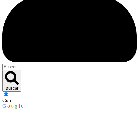
Buscar
Con
G
o
o
g
l
e