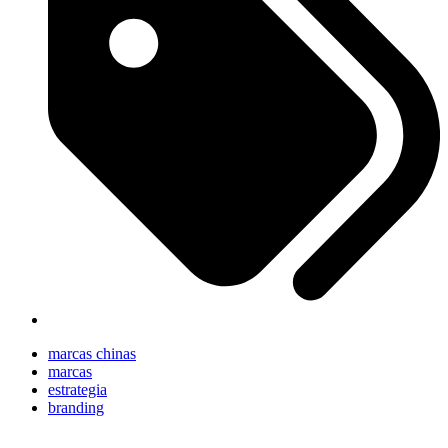
marcas chinas
marcas
estrategia
branding