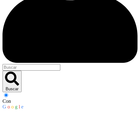
Buscar
Con
G
o
o
g
l
e