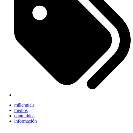
millennials
medios
contenidos
información