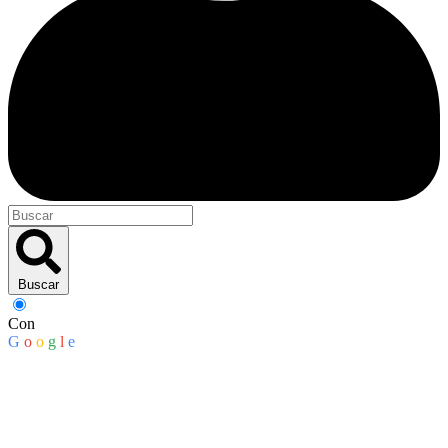
Buscar
Con
G
o
o
g
l
e