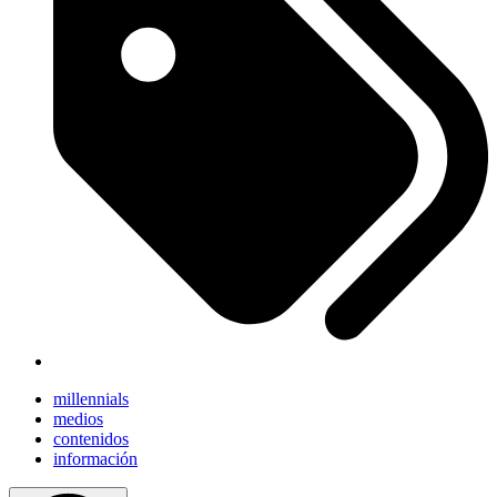
millennials
medios
contenidos
información