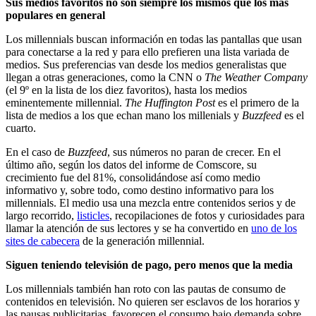
Sus medios favoritos no son siempre los mismos que los más
populares en general
Los millennials buscan información en todas las pantallas que usan
para conectarse a la red y para ello prefieren una lista variada de
medios. Sus preferencias van desde los medios generalistas que
llegan a otras generaciones, como la CNN o
The Weather Company
(el 9º en la lista de los diez favoritos), hasta los medios
eminentemente millennial.
The Huffington Post
es el primero de la
lista de medios a los que echan mano los millenials y
Buzzfeed
es el
cuarto.
En el caso de
Buzzfeed
, sus números no paran de crecer. En el
último año, según los datos del informe de Comscore, su
crecimiento fue del 81%, consolidándose así como medio
informativo y, sobre todo, como destino informativo para los
millennials. El medio usa una mezcla entre contenidos serios y de
largo recorrido,
listicles
, recopilaciones de fotos y curiosidades para
llamar la atención de sus lectores y se ha convertido en
uno de los
sites de cabecera
de la generación millennial.
Siguen teniendo televisión de pago, pero menos que la media
Los millennials también han roto con las pautas de consumo de
contenidos en televisión. No quieren ser esclavos de los horarios y
las pausas publicitarias, favorecen el consumo bajo demanda sobre