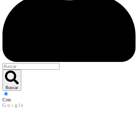
Buscar
Con
G
o
o
g
l
e