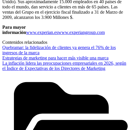
Unido). Sus aproximadamente 15.000 empleados en 40 países de
todo el mundo, dan servicio a clientes en más de 65 países. Las
ventas del Grupo en el ejercicio fiscal finalizado a 31 de Marzo de
2009, alcanzaron los 3.900 Millones $.
Para mayor
información
www.experian.es
www.experiangroup.com
Contenidos relacionados
Quebramar: la fidelización de clientes ya genera el 76% de los
ingresos de la marca
Estrategias de marketing para hacer más visible una marca
La inflación lidera las preocupaciones empresariales en 2026, según
el Índice de Expectativas de los Directores de Marketing