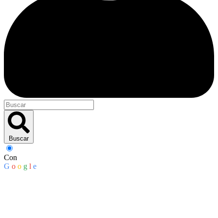
Buscar
Con
G
o
o
g
l
e