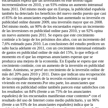
encuestados espera que las inversiones en este terreno sigan
incrementándose en 2010, y un 93% estima un aumento interanual
hasta 2011. Del mismo modo que en Europa, la publicidad española
también ha detectado los beneficios del nuevo medio puesto que casi
el 85% de los anunciantes españoles han aumentado su inversión en
publicidad online durante 2009, una inversión mayor que en 2008.
Del mismo modo, un 90% de los encuestados espera un incremento
de las inversiones en publicidad online para 2010, y un 92% opina
un nuevo aumento para 2011. Se espera que este crecimiento
continúe a lo largo de los próximos dos años, con un incremento del
7,6% estimado para 2010. Las conclusiones del estudio predicen un
salto hacia adelante en 2011, con un crecimiento interanual estimado
de gastos en publicidad online de más del 15%, lo que refleja el
momento en el que las empresas anunciantes esperan que se
produzca una mejora de la economía. En España se espera que este
crecimiento continúe, con un aumento de la inversión en publicidad
online. Asimismo, se prevé un crecimiento de la inversión online de
más del 20% para 2010 y 2011. Datos que indican una recuperación
de las compañías después de la recesión económica que se está
viviendo en este momento.Por otra parte, los anunciantes que
invierten en publicidad online también parecen estar satisfechos con
los resultados: un 84% (frente a un 75% de los anunciantes
españoles) de los encuestados manifiestan estar contentos* con el
resultado del uso de Internet como medio publicitario, y un 96%
(frente a un 93% de los anunciantes españoles) indica que la