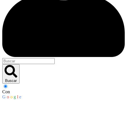
Buscar
Con
G
o
o
g
l
e