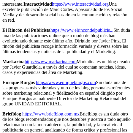
interesante.
Interactividad
https://www.interactividad.org
Una
excelente publicación de Marc Cortes, Apasionado de los Social
Media y del desarrollo social basado en la comunicación y relación
en red.
El Rincón del Publicista
https://www.elrincondelpublicis...
Sin duda
una de las publicaciones online que a modo de blog más han
evolucionado durante este último año. Dirigido por Javier Píriz, El
rincón del publicista recoge información variada y diversa sobre las
últimas tendencias y noticias de la publicidad y el Marketing.
Markarina
https://www.markarina.com
Markatina es un blog creado
por Javier Guardiola, a través del cual se comentan noticias, ideas,
casos y experiencias del área de Marketing.
Enrique Burgos
https://www.enriqueburgos.com
Sin duda una de
las propuestas más valoradas y uno de los blog personales referentes
sobre marketing relacional y fidelización en español dirigido por
Enrique Burgos actualmente Director de Marketing Relacional del
grupo UNIDAD EDITORIAL.
Briefblog
https://www.briefblog.com.mx
Briefblog es sin duda otro
de los blogs recomendados que nos descubre y acerca a todo aquello
relacionado con la mercadotecnia, la publicidad, y la creatividad
publicitaria en general analizando de forma crítica y profesional las