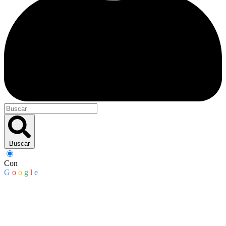
Buscar
Con
G
o
o
g
l
e