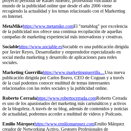
proyecto personal de Rafael Jiménez, profesional vinculado al
mundo de la publicidad online que desde el año 2006 viene
recogiendo la actualidad y los temas relacionado con el Markerting
en Internet.
MetaMike
https://www.metamike.com
El "metablog" por excelencia
de la publicidad nos ofrece una continua recopilación de aquellas
campañas de marketing experiencial más innovadoras y creativas.
Sociable
https://www.sociable.es
Sociable es una publicación dirigida
por Javier Reyes, Desarrollador y emprendedor especializado en
social media marketing y desarrollo de aplicaciones para redes
sociales.
Marketing Guerrilla
https://www.marketingguerrilla....
Una nueva
publicación dirigida por Carlos Bravo, CEO de Coguan y a través
de la cual podemos conocer multitud de temas interesantes
relacionados con las redes sociales y la publicidad online.
Roberto Cerrada
https://www.robertocerrada.com
Roberto Cerrada
es uno de los apasionados del marketing más carismáticos y activos
de la blogsfera. A través de su blog, además de contenidos y noticias
de actualidad, podremos acceder a multitud de videos y Podcasts.
Emilio Márquez
https://www.emiliomarquez.com
Emilio Márquez
creador de Networking Activo, Gestores Profesionales de