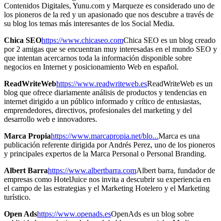
Contenidos Digitales, Yunu.com y Marqueze es considerado uno de
los pioneros de la red y un apasionado que nos descubre a través de
su blog los temas más interesantes de los Social Media.
Chica SEO
https://www.chicaseo.com
Chica SEO es un blog creado
por 2 amigas que se encuentran muy interesadas en el mundo SEO y
que intentan acercarnos toda la información disponible sobre
negocios en Internet y posicionamiento Web en español.
ReadWriteWeb
https://www.readwriteweb.es
ReadWriteWeb es un
blog que ofrece diariamente análisis de productos y tendencias en
internet dirigido a un público informado y crítico de entusiastas,
emprendedores, directivos, profesionales del marketing y del
desarrollo web e innovadores.
Marca Propia
https://www.marcapropia.net/blo...
Marca es una
publicación referente dirigida por Andrés Perez, uno de los pioneros
y principales expertos de la Marca Personal o Personal Branding.
Albert Barra
https://www.albertbarra.com
Albert barra, fundador de
empresas como HotelJuice nos invita a descubrir su experiencia en
el campo de las estrategias y el Marketing Hotelero y el Marketing
turístico.
Open Ads
https://www.openads.es
OpenAds es un blog sobre