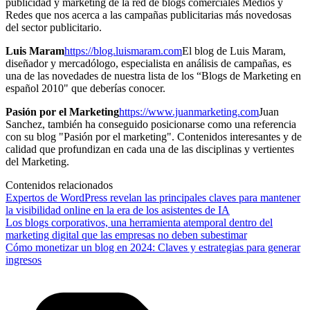
publicidad y marketing de la red de blogs comerciales Medios y
Redes que nos acerca a las campañas publicitarias más novedosas
del sector publicitario.
Luis Maram
https://blog.luismaram.com
El blog de Luis Maram,
diseñador y mercadólogo, especialista en análisis de campañas, es
una de las novedades de nuestra lista de los “Blogs de Marketing en
español 2010" que deberías conocer.
Pasión por el Marketing
https://www.juanmarketing.com
Juan
Sanchez, también ha conseguido posicionarse como una referencia
con su blog "Pasión por el marketing". Contenidos interesantes y de
calidad que profundizan en cada una de las disciplinas y vertientes
del Marketing.
Contenidos relacionados
Expertos de WordPress revelan las principales claves para mantener
la visibilidad online en la era de los asistentes de IA
Los blogs corporativos, una herramienta atemporal dentro del
marketing digital que las empresas no deben subestimar
Cómo monetizar un blog en 2024: Claves y estrategias para generar
ingresos