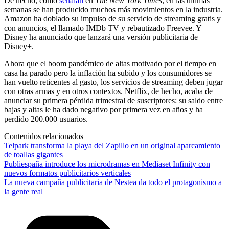
De hecho, como
señalan
en
The New York Times
, en las últimas
semanas se han producido muchos más movimientos en la industria.
Amazon ha doblado su impulso de su servicio de streaming gratis y
con anuncios, el llamado IMDb TV y rebautizado Freevee. Y
Disney ha anunciado que lanzará una versión publicitaria de
Disney+.
Ahora que el boom pandémico de altas motivado por el tiempo en
casa ha parado pero la inflación ha subido y los consumidores se
han vuelto reticentes al gasto, los servicios de streaming deben jugar
con otras armas y en otros contextos. Netflix, de hecho, acaba de
anunciar su primera pérdida trimestral de suscriptores: su saldo entre
bajas y altas le ha dado negativo por primera vez en años y ha
perdido 200.000 usuarios.
Contenidos relacionados
Telpark transforma la playa del Zapillo en un original aparcamiento
de toallas gigantes
Publiespaña introduce los microdramas en Mediaset Infinity con
nuevos formatos publicitarios verticales
La nueva campaña publicitaria de Nestea da todo el protagonismo a
la gente real