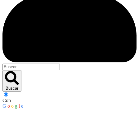
Buscar
Con
G
o
o
g
l
e