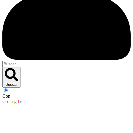
Buscar
Con
G
o
o
g
l
e