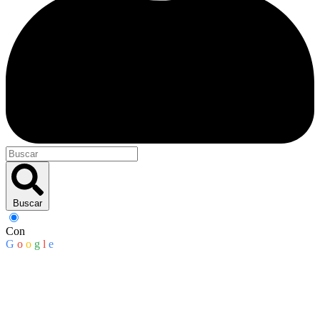
Buscar
Con
G
o
o
g
l
e