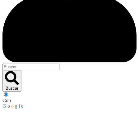
Buscar
Con
G
o
o
g
l
e