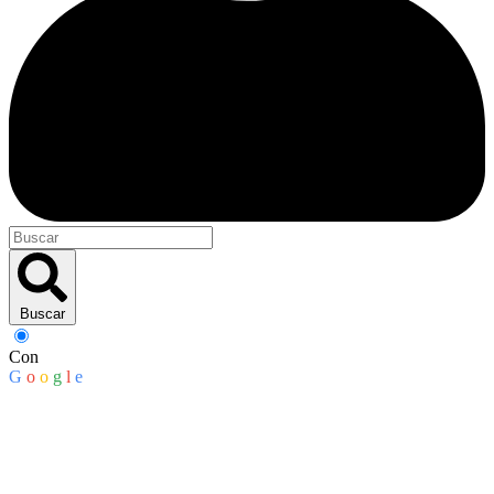
Buscar
Con
G
o
o
g
l
e