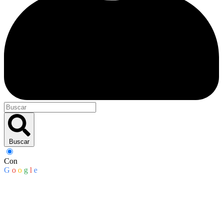
Buscar
Con
G
o
o
g
l
e