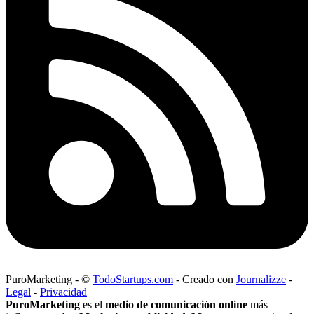
PuroMarketing
-
©
TodoStartups.com
-
Creado con
Journalizze
-
Legal
-
Privacidad
PuroMarketing
es el
medio de comunicación online
más