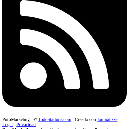
PuroMarketing
-
©
TodoStartups.com
-
Creado con
Journalizze
-
Legal
-
Privacidad