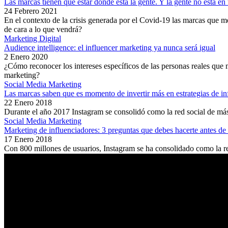
Las marcas tienen que estar donde está la gente. Y la gente no está en
24 Febrero 2021
En el contexto de la crisis generada por el Covid-19 las marcas que m
de cara a lo que vendrá?
Marketing Digital
Audience intelligence: el influencer marketing ya nunca será igual
2 Enero 2020
¿Cómo reconocer los intereses específicos de las personas reales que
marketing?
Social Media Marketing
Las marcas saben que es momento de invertir más en estrategias de in
22 Enero 2018
Durante el año 2017 Instagram se consolidó como la red social de más
Social Media Marketing
Marketing de influenciadores: 3 preguntas que debes hacerte antes d
17 Enero 2018
Con 800 millones de usuarios, Instagram se ha consolidado como la re