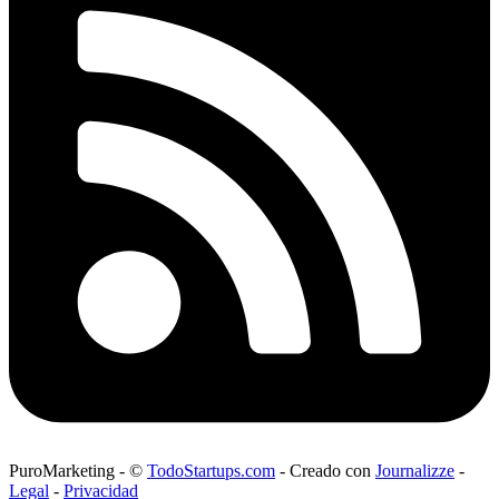
PuroMarketing
-
©
TodoStartups.com
-
Creado con
Journalizze
-
Legal
-
Privacidad