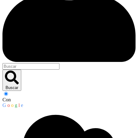
Buscar
Con
G
o
o
g
l
e