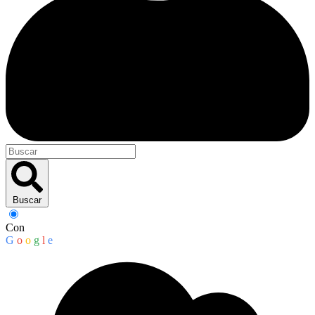
Buscar
Con
G
o
o
g
l
e