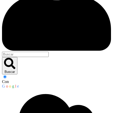
Buscar
Con
G
o
o
g
l
e