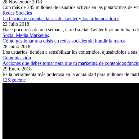
28 Noviembre 2018
Con más de 385 millones de usuarios activos en las plataformas de vid
Redes Sociales
La barrida de cuentas falsas de Twitter y los influenciadores
23 Julio 2018
Hace poco más de una semana, la red social Twitter hizo un trabajo d
Social Media Marketing
Cómo gestionar una crisis en redes sociales sin hundir la marca
28 Junio 2018
Los usuarios, tienden a sensibilizar los contenidos, ajustándolos a sus 
Comunicación
Acciones que debes tomar para que tu marketing de contenidos funci
29 Enero 2018
Es la herramienta más poderosa en la actualidad para millones de mark
1
2
Siguiente