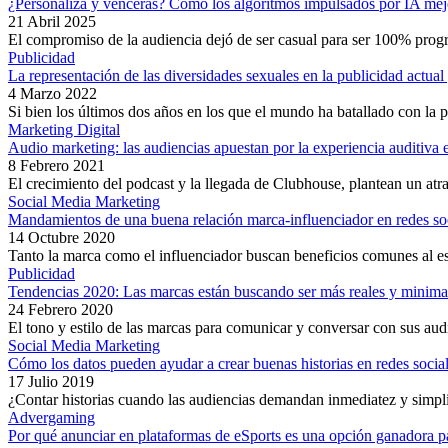
¿Personaliza y vencerás? Cómo los algoritmos impulsados por IA mej
21 Abril 2025
El compromiso de la audiencia dejó de ser casual para ser 100% pro
Publicidad
La representación de las diversidades sexuales en la publicidad actu
4 Marzo 2022
Si bien los últimos dos años en los que el mundo ha batallado con la
Marketing Digital
Audio marketing: las audiencias apuestan por la experiencia auditiva e
8 Febrero 2021
El crecimiento del podcast y la llegada de Clubhouse, plantean un at
Social Media Marketing
Mandamientos de una buena relación marca-influenciador en redes so
14 Octubre 2020
Tanto la marca como el influenciador buscan beneficios comunes al est
Publicidad
Tendencias 2020: Las marcas están buscando ser más reales y minimal
24 Febrero 2020
El tono y estilo de las marcas para comunicar y conversar con sus au
Social Media Marketing
Cómo los datos pueden ayudar a crear buenas historias en redes socia
17 Julio 2019
¿Contar historias cuando las audiencias demandan inmediatez y simpl
Advergaming
Por qué anunciar en plataformas de eSports es una opción ganadora p