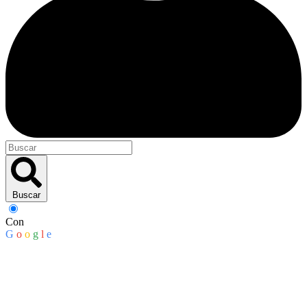
Buscar
Con
G
o
o
g
l
e