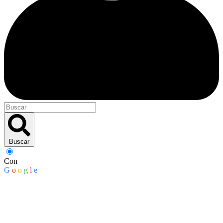
Buscar
Con
G
o
o
g
l
e