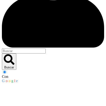
Buscar
Con
G
o
o
g
l
e