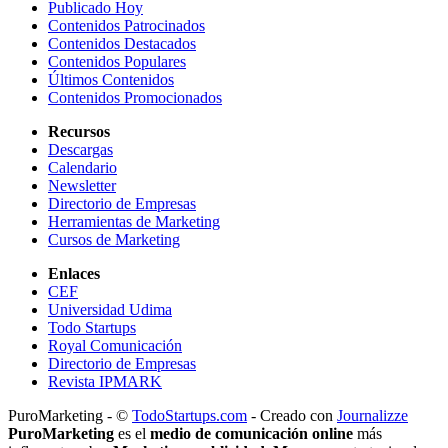
Publicado Hoy
Contenidos Patrocinados
Contenidos Destacados
Contenidos Populares
Últimos Contenidos
Contenidos Promocionados
Recursos
Descargas
Calendario
Newsletter
Directorio de Empresas
Herramientas de Marketing
Cursos de Marketing
Enlaces
CEF
Universidad Udima
Todo Startups
Royal Comunicación
Directorio de Empresas
Revista IPMARK
PuroMarketing - ©
TodoStartups.com
-
Creado con
Journalizze
PuroMarketing
es el
medio de comunicación online
más