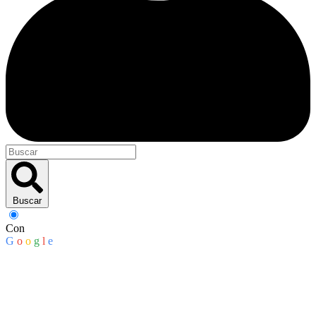
Buscar
Con
G
o
o
g
l
e