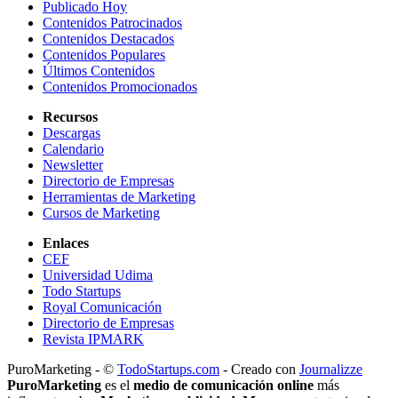
Publicado Hoy
Contenidos Patrocinados
Contenidos Destacados
Contenidos Populares
Últimos Contenidos
Contenidos Promocionados
Recursos
Descargas
Calendario
Newsletter
Directorio de Empresas
Herramientas de Marketing
Cursos de Marketing
Enlaces
CEF
Universidad Udima
Todo Startups
Royal Comunicación
Directorio de Empresas
Revista IPMARK
PuroMarketing - ©
TodoStartups.com
-
Creado con
Journalizze
PuroMarketing
es el
medio de comunicación online
más