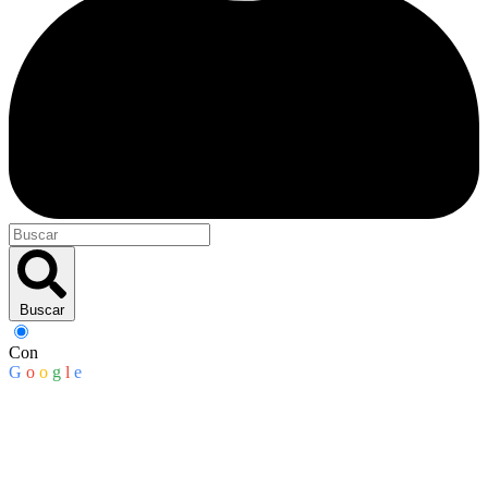
Buscar
Con
G
o
o
g
l
e