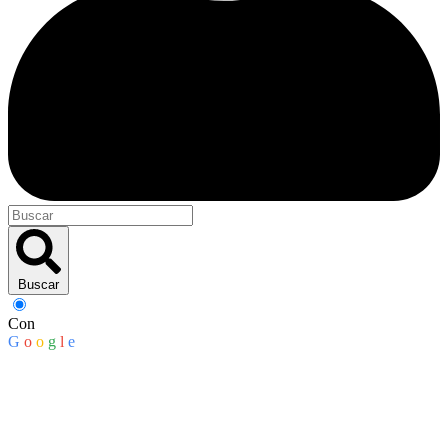
Buscar
Con
G
o
o
g
l
e