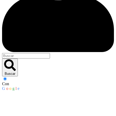
Buscar
Con
G
o
o
g
l
e