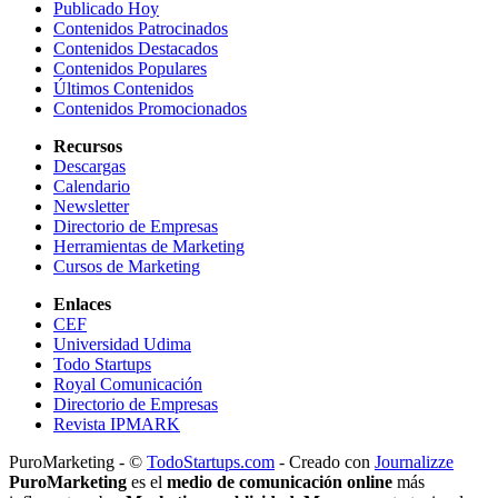
Publicado Hoy
Contenidos Patrocinados
Contenidos Destacados
Contenidos Populares
Últimos Contenidos
Contenidos Promocionados
Recursos
Descargas
Calendario
Newsletter
Directorio de Empresas
Herramientas de Marketing
Cursos de Marketing
Enlaces
CEF
Universidad Udima
Todo Startups
Royal Comunicación
Directorio de Empresas
Revista IPMARK
PuroMarketing - ©
TodoStartups.com
-
Creado con
Journalizze
PuroMarketing
es el
medio de comunicación online
más