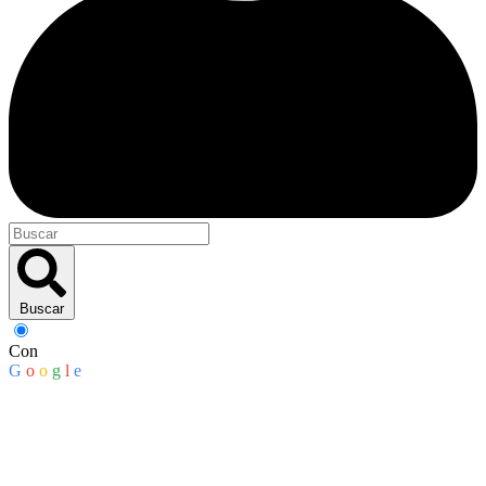
Buscar
Con
G
o
o
g
l
e