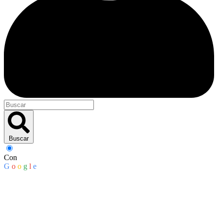
Buscar
Con
G
o
o
g
l
e