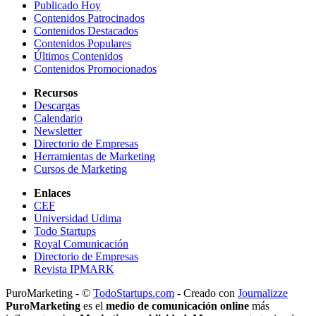
Publicado Hoy
Contenidos Patrocinados
Contenidos Destacados
Contenidos Populares
Últimos Contenidos
Contenidos Promocionados
Recursos
Descargas
Calendario
Newsletter
Directorio de Empresas
Herramientas de Marketing
Cursos de Marketing
Enlaces
CEF
Universidad Udima
Todo Startups
Royal Comunicación
Directorio de Empresas
Revista IPMARK
PuroMarketing - ©
TodoStartups.com
-
Creado con
Journalizze
PuroMarketing
es el
medio de comunicación online
más