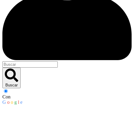
Buscar
Con
G
o
o
g
l
e