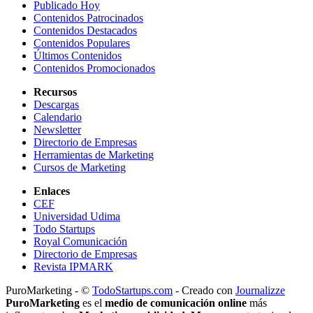
Publicado Hoy
Contenidos Patrocinados
Contenidos Destacados
Contenidos Populares
Últimos Contenidos
Contenidos Promocionados
Recursos
Descargas
Calendario
Newsletter
Directorio de Empresas
Herramientas de Marketing
Cursos de Marketing
Enlaces
CEF
Universidad Udima
Todo Startups
Royal Comunicación
Directorio de Empresas
Revista IPMARK
PuroMarketing - ©
TodoStartups.com
-
Creado con
Journalizze
PuroMarketing
es el
medio de comunicación online
más