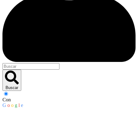
Buscar
Con
G
o
o
g
l
e