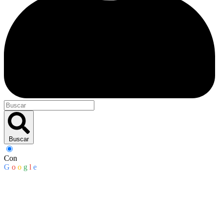
Buscar
Con
G
o
o
g
l
e