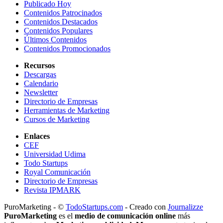
Publicado Hoy
Contenidos Patrocinados
Contenidos Destacados
Contenidos Populares
Últimos Contenidos
Contenidos Promocionados
Recursos
Descargas
Calendario
Newsletter
Directorio de Empresas
Herramientas de Marketing
Cursos de Marketing
Enlaces
CEF
Universidad Udima
Todo Startups
Royal Comunicación
Directorio de Empresas
Revista IPMARK
PuroMarketing - ©
TodoStartups.com
-
Creado con
Journalizze
PuroMarketing
es el
medio de comunicación online
más