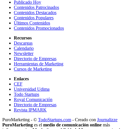
Publicado Hoy
Contenidos Patrocinados
Contenidos Destacados
Contenidos Populares
Últimos Contenidos
Contenidos Promocionados
Recursos
Descargas
Calendario
Newsletter
Directorio de Empresas
Herramientas de Marketing
Cursos de Marketing
Enlaces
CEF
Universidad Udima
Todo Startups
Royal Comunicación
Directorio de Empresas
Revista IPMARK
PuroMarketing - ©
TodoStartups.com
-
Creado con
Journalizze
PuroMarketing
es el
medio de comunicación online
más