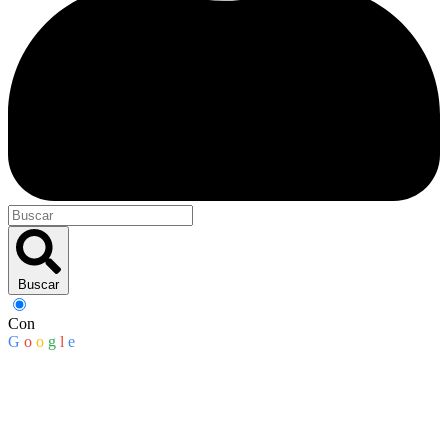
Buscar
Con
G
o
o
g
l
e