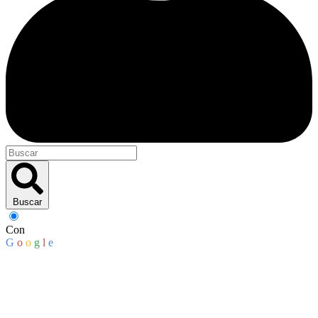
Buscar
Con
G
o
o
g
l
e