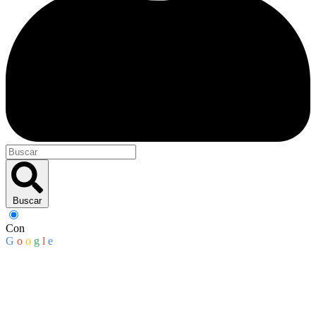
Buscar
Con
G
o
o
g
l
e