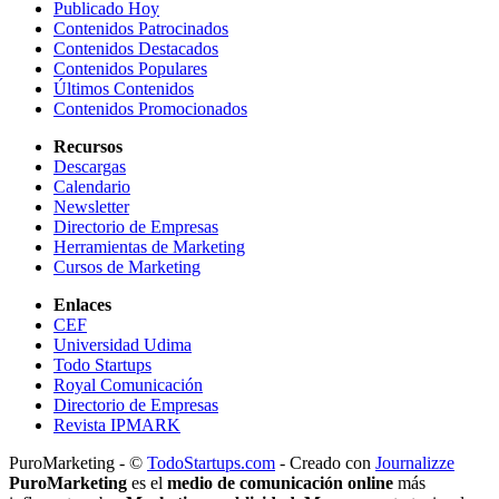
Publicado Hoy
Contenidos Patrocinados
Contenidos Destacados
Contenidos Populares
Últimos Contenidos
Contenidos Promocionados
Recursos
Descargas
Calendario
Newsletter
Directorio de Empresas
Herramientas de Marketing
Cursos de Marketing
Enlaces
CEF
Universidad Udima
Todo Startups
Royal Comunicación
Directorio de Empresas
Revista IPMARK
PuroMarketing - ©
TodoStartups.com
-
Creado con
Journalizze
PuroMarketing
es el
medio de comunicación online
más