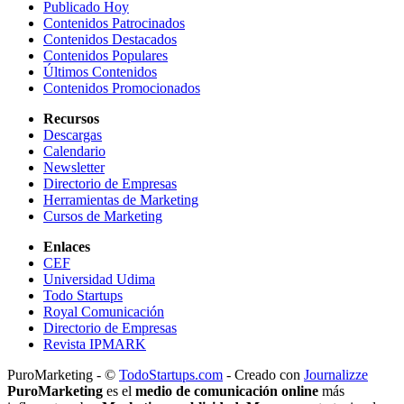
Publicado Hoy
Contenidos Patrocinados
Contenidos Destacados
Contenidos Populares
Últimos Contenidos
Contenidos Promocionados
Recursos
Descargas
Calendario
Newsletter
Directorio de Empresas
Herramientas de Marketing
Cursos de Marketing
Enlaces
CEF
Universidad Udima
Todo Startups
Royal Comunicación
Directorio de Empresas
Revista IPMARK
PuroMarketing - ©
TodoStartups.com
-
Creado con
Journalizze
PuroMarketing
es el
medio de comunicación online
más