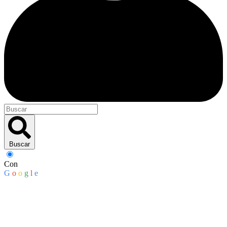
Buscar
Con
G
o
o
g
l
e