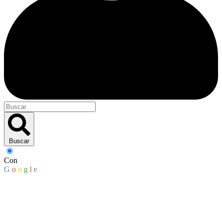
Buscar
Con
G
o
o
g
l
e