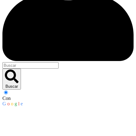
Buscar
Con
G
o
o
g
l
e