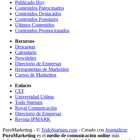
Publicado Hoy
Contenidos Patrocinados
Contenidos Destacados
Contenidos Populares
Últimos Contenidos
Contenidos Promocionados
Recursos
Descargas
Calendario
Newsletter
Directorio de Empresas
Herramientas de Marketing
Cursos de Marketing
Enlaces
CEF
Universidad Udima
Todo Startups
Royal Comunicación
Directorio de Empresas
Revista IPMARK
PuroMarketing - ©
TodoStartups.com
-
Creado con
Journalizze
PuroMarketing
es el
medio de comunicación online
más