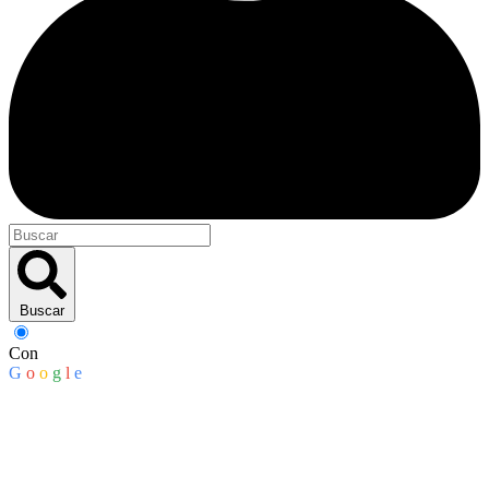
Buscar
Con
G
o
o
g
l
e