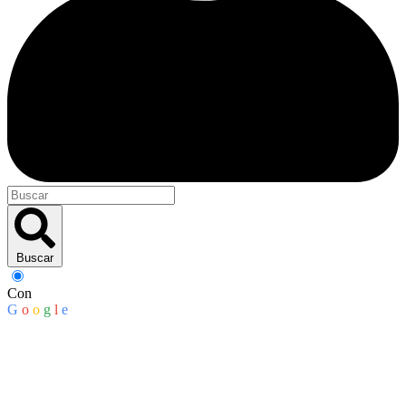
Buscar
Con
G
o
o
g
l
e