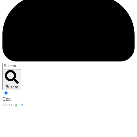
Buscar
Con
G
o
o
g
l
e