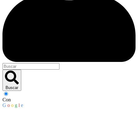
Buscar
Con
G
o
o
g
l
e