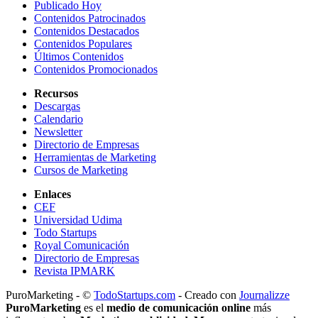
Publicado Hoy
Contenidos Patrocinados
Contenidos Destacados
Contenidos Populares
Últimos Contenidos
Contenidos Promocionados
Recursos
Descargas
Calendario
Newsletter
Directorio de Empresas
Herramientas de Marketing
Cursos de Marketing
Enlaces
CEF
Universidad Udima
Todo Startups
Royal Comunicación
Directorio de Empresas
Revista IPMARK
PuroMarketing - ©
TodoStartups.com
-
Creado con
Journalizze
PuroMarketing
es el
medio de comunicación online
más