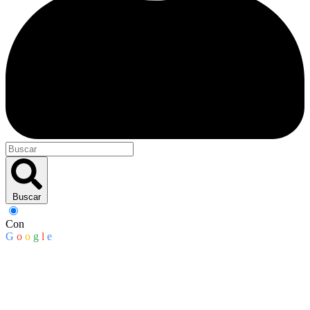
Buscar
Con
G
o
o
g
l
e