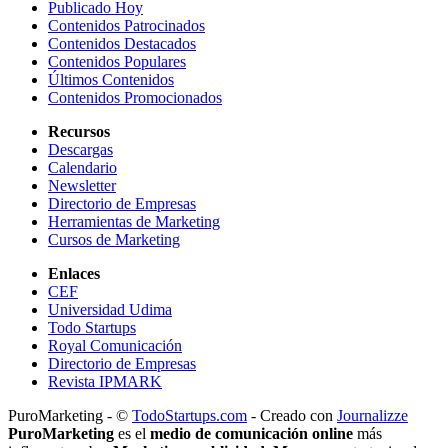
Publicado Hoy
Contenidos Patrocinados
Contenidos Destacados
Contenidos Populares
Últimos Contenidos
Contenidos Promocionados
Recursos
Descargas
Calendario
Newsletter
Directorio de Empresas
Herramientas de Marketing
Cursos de Marketing
Enlaces
CEF
Universidad Udima
Todo Startups
Royal Comunicación
Directorio de Empresas
Revista IPMARK
PuroMarketing - ©
TodoStartups.com
-
Creado con
Journalizze
PuroMarketing
es el
medio de comunicación online
más