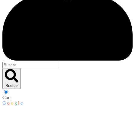
Buscar
Con
G
o
o
g
l
e