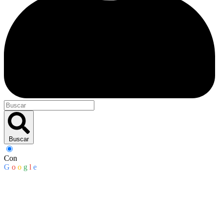
Buscar
Con
G
o
o
g
l
e