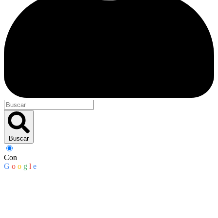
Buscar
Con
G
o
o
g
l
e