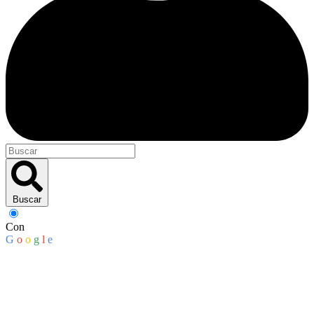
Buscar
Con
G
o
o
g
l
e