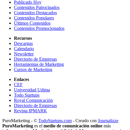
Publicado Hoy
Contenidos Patrocinados
Contenidos Destacados
Contenidos Populares
Últimos Contenidos
Contenidos Promocionados
Recursos
Descargas
Calendario
Newsletter
Directorio de Empresas
Herramientas de Marketing
Cursos de Marketing
Enlaces
CEF
Universidad Udima
Todo Startups
Royal Comunicación
Directorio de Empresas
Revista IPMARK
PuroMarketing - ©
TodoStartups.com
-
Creado con
Journalizze
PuroMarketing
es el
medio de comunicación online
más