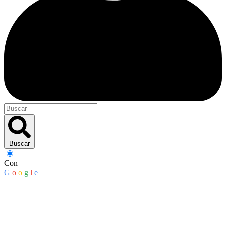
Buscar
Con
G
o
o
g
l
e