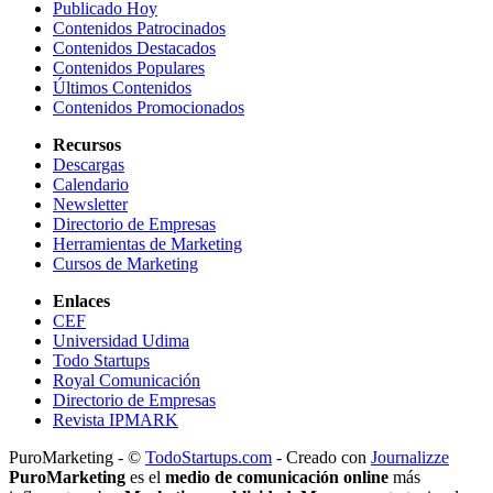
Publicado Hoy
Contenidos Patrocinados
Contenidos Destacados
Contenidos Populares
Últimos Contenidos
Contenidos Promocionados
Recursos
Descargas
Calendario
Newsletter
Directorio de Empresas
Herramientas de Marketing
Cursos de Marketing
Enlaces
CEF
Universidad Udima
Todo Startups
Royal Comunicación
Directorio de Empresas
Revista IPMARK
PuroMarketing - ©
TodoStartups.com
-
Creado con
Journalizze
PuroMarketing
es el
medio de comunicación online
más