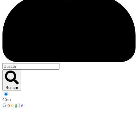
Buscar
Con
G
o
o
g
l
e